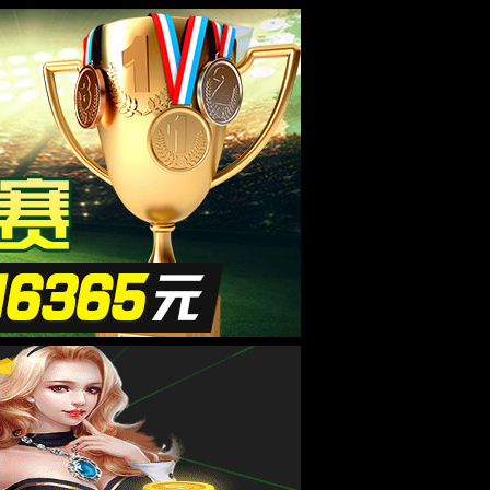
世界杯官方合作网站天猫
世界杯官方合作网站京东
新闻中心
质量追溯
联系我们