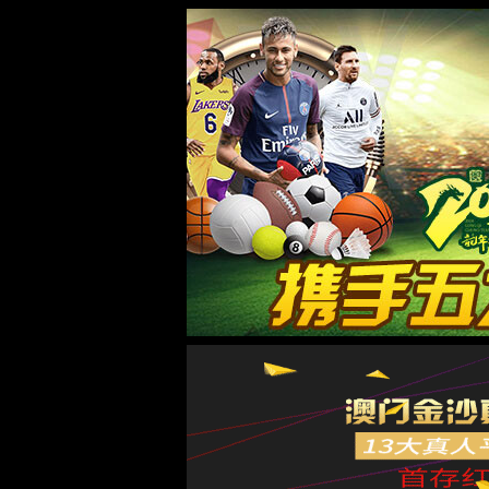
世界杯官方合作网站
世界杯官方合作网